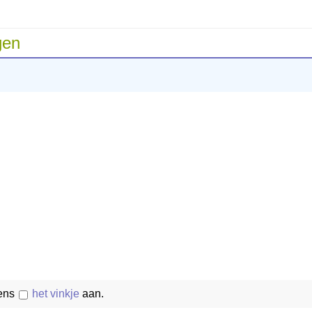
gen
vens
het vinkje
aan.