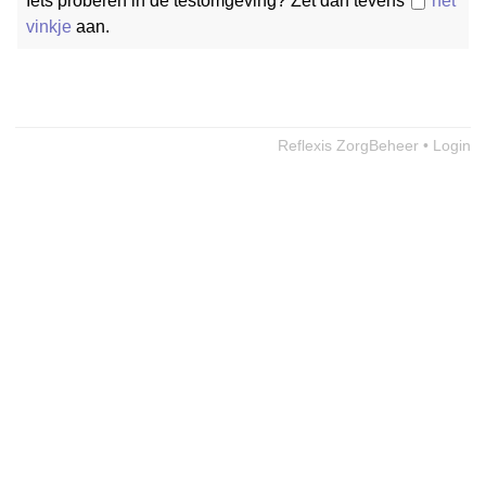
Iets proberen in de testomgeving? Zet dan tevens
het
vinkje
aan.
Reflexis ZorgBeheer • Login